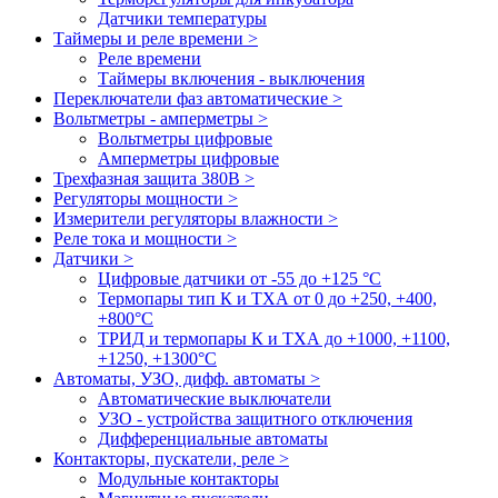
Датчики температуры
Таймеры и реле времени >
Реле времени
Таймеры включения - выключения
Переключатели фаз автоматические >
Вольтметры - амперметры >
Вольтметры цифровые
Амперметры цифровые
Трехфазная защита 380В >
Регуляторы мощности >
Измерители регуляторы влажности >
Реле тока и мощности >
Датчики >
Цифровые датчики от -55 до +125 °С
Термопары тип К и ТХА от 0 до +250, +400,
+800°C
ТРИД и термопары К и ТХА до +1000, +1100,
+1250, +1300°C
Автоматы, УЗО, дифф. автоматы >
Автоматические выключатели
УЗО - устройства защитного отключения
Дифференциальные автоматы
Контакторы, пускатели, реле >
Модульные контакторы