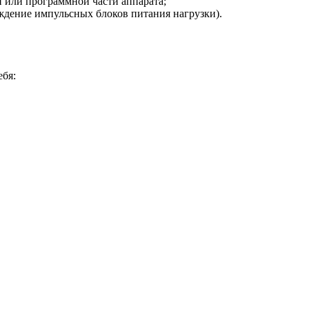
й или программной части аппарата;
ждение импульсных блоков питания нагрузки).
ебя: