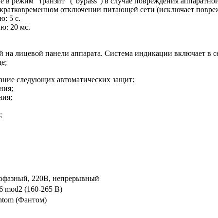
 в режим "транзит" ("bypass") в случае повреждения аппаратно
 кратковременном отключении питающей сети (исключает повре
: 5 с.
ю: 20 мс.
 на лицевой панели аппарата. Система индикации включает в с
е;
ание следующих автоматических защит:
ния;
ния;
;
офазный, 220В, непрерывный
6 mod2 (160-265 В)
ntom (Фантом)