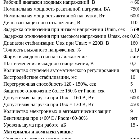
Рабочий диапазон входных напряжений, В
~ 60
Номинальная мощность реактивной нагрузки, ВА
750
Номинальная мощность активной нагрузки, Вт
600
Диапазон защитного отключения, В
110 
Задержка отключения при низком напряжении Umin, сек
5 (9
Задержка отключения при высоком напряжении Umax, сек
0,02
Диапазон стабилизации Uвх при Uвых = 220В, В
160 
Точность выходного напряжения, %
± 1,
Форма выходного сигнала / искажение
син
Шаг изменения выходного напряжения, В
0,2
Количество ступеней автоматического регулирования
неп
Быстродействие стабилизации, мс
10
Перегрузочная способность 120 - 150%, сек
5
Защитное отключение более 150% от Pnom, сек
0,1
Допустимая нагрузка при Uвх = 160 В, Вт
600
Допустимая нагрузка при Uвх = 130 В, Вт
450
Количество электронных и автоматических защит
9
Вентиляция при t<60°С / Pnom<60-80%
нет
Уровень шума при работе, дБ
15 -
Материалы и комплектующие
Силовые элементы коммутации
тир