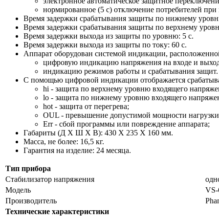
электронное автоматическое защитное переключение
нормированное (5 с) отключение потребителей при
Время задержки срабатывания защиты по нижнему уровню
Время задержки срабатывания защиты по верхнему уровн
Время задержки выхода из защиты по уровню: 5 с.
Время задержки выхода из защиты по току: 60 с.
Аппарат оборудован системой индикации, расположенной
цифровую индикацию напряжения на входе и выход
индикацию режимов работы и срабатывания защит.
С помощью цифровой индикации отображается срабатыв
hi - защита по верхнему уровню входящего напряже
lo - защита по нижнему уровню входящего напряже
hot - защита от перегрева;
OUL - превышение допустимой мощности нагрузки
Err - сбой программы или повреждение аппарата;
Габариты (Д Х Ш Х В): 430 X 235 X 160 мм.
Масса, не более: 16,5 кг.
Гарантия на изделие: 24 месяца.
Тип прибора
Стабилизатор напряжения
одн
Модель
VS-
Производитель
Pha
Технические характеристики