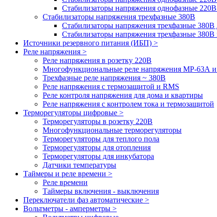
Стабилизаторы напряжения однофазные 220В
Стабилизаторы напряжения трехфазные 380В
Cтабилизаторы напряжения трехфазные 380В 
Стабилизаторы напряжения трехфазные 380
Источники резервного питания (ИБП) >
Реле напряжения >
Реле напряжения в розетку 220В
Многофункциональные реле напряжения МР-63А 
Трехфазные реле напряжения ~ 380В
Реле напряжения с термозащитой и RMS
Реле контроля напряжения для дома и квартиры
Реле напряжения с контролем тока и термозащитой
Терморегуляторы цифровые >
Терморегуляторы в розетку 220В
Многофункциональные терморегуляторы
Терморегуляторы для теплого пола
Терморегуляторы для отопления
Терморегуляторы для инкубатора
Датчики температуры
Таймеры и реле времени >
Реле времени
Таймеры включения - выключения
Переключатели фаз автоматические >
Вольтметры - амперметры >