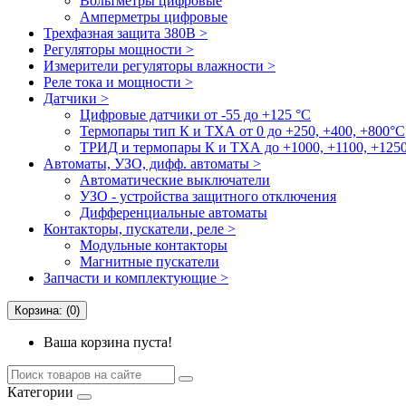
Вольтметры цифровые
Амперметры цифровые
Трехфазная защита 380В >
Регуляторы мощности >
Измерители регуляторы влажности >
Реле тока и мощности >
Датчики >
Цифровые датчики от -55 до +125 °С
Термопары тип К и ТХА от 0 до +250, +400, +800°C
ТРИД и термопары К и ТХА до +1000, +1100, +1250
Автоматы, УЗО, дифф. автоматы >
Автоматические выключатели
УЗО - устройства защитного отключения
Дифференциальные автоматы
Контакторы, пускатели, реле >
Модульные контакторы
Магнитные пускатели
Запчасти и комплектующие >
Корзина: (0)
Ваша корзина пуста!
Категории