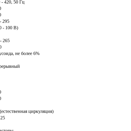
 - 420, 50 Гц
0
0
- 295
0 - 100 В)
- 265
0
усоида, не более 6%
рерывный
0
0
 (естественная циркуляция)
 25
исторы