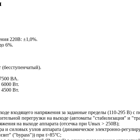
и
ния 220В: ±1,0%.
до 6%.
.
 (бесступенчатый).
7500 ВА.
6000 Вт.
4500 Вт.
ходе входящего напряжения за заданные пределы (110-295 В) с
ительной перегрузки на выходе (автоматы "стабилизация" и "тра
жения на выходе аппарата (отсечка при Uвых > 250В);
ора и силовых узлов аппарата (динамическое электронно-регули
зит" ("bypass")) при t>85°С;