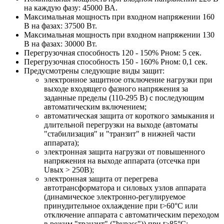
на каждую фазу: 45000 ВА.
Максимальная мощность при входном напряжении 160
В на фазах: 37500 Вт.
Максимальная мощность при входном напряжении 130
В на фазах: 30000 Вт.
Перегрузочная способность 120 - 150% Pном: 5 сек.
Перегрузочная способность 150 - 160% Pном: 0,1 сек.
Предусмотрены следующие виды защит:
электронное защитное отключение нагрузки при
выходе входящего фазного напряжения за
заданные пределы (110-295 В) с последующим
автоматическим включением;
автоматическая защита от короткого замыкания и
длительной перегрузки на выходе (автоматы
"стабилизация" и "транзит" в нижней части
аппарата);
электронная защита нагрузки от повышенного
напряжения на выходе аппарата (отсечка при
Uвых > 250В);
электронная защита от перегрева
автотрансформатора и силовых узлов аппарата
(динамическое электронно-регулируемое
принудительное охлаждение при t>60°С или
отключение аппарата с автоматическим переходом
в режим "транзит" ("bypass")) при t>85°С;