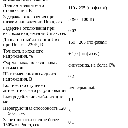
Диапазон защитного
110 - 295 (по фазам)
отключения, В
Задержка отключения при
5 (90 - 100 В)
низком напряжении Umin, сек
Задержка отключения при
0,02
высоком напряжении Umax, сек
Диапазон стабилизации Uвх
160 - 265 (по фазам)
при Uвых = 220В, В
Точность выходного
± 1,0 (по фазам)
напряжения, %
Форма выходного сигнала /
синусоида, не более 6%
искажение
Шаг изменения выходного
0,2
напряжения, В
Количество ступеней
непрерывный
автоматического регулирования
Быстродействие стабилизации,
10
мс
Перегрузочная способность 120
5
- 150%, сек
Защитное отключение более
0,1
150% от Pnom, сек