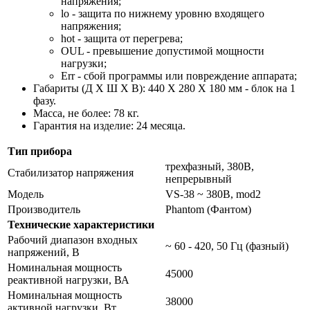
напряжения;
lo - защита по нижнему уровню входящего
напряжения;
hot - защита от перегрева;
OUL - превышение допустимой мощности
нагрузки;
Err - сбой программы или повреждение аппарата;
Габариты (Д Х Ш Х В): 440 X 280 X 180 мм - блок на 1
фазу.
Масса, не более: 78 кг.
Гарантия на изделие: 24 месяца.
Тип прибора
трехфазный, 380В,
Стабилизатор напряжения
непрерывный
Модель
VS-38 ~ 380В, mod2
Производитель
Phantom (Фантом)
Технические характеристики
Рабочий диапазон входных
~ 60 - 420, 50 Гц (фазный)
напряжений, В
Номинальная мощность
45000
реактивной нагрузки, ВА
Номинальная мощность
38000
активной нагрузки, Вт