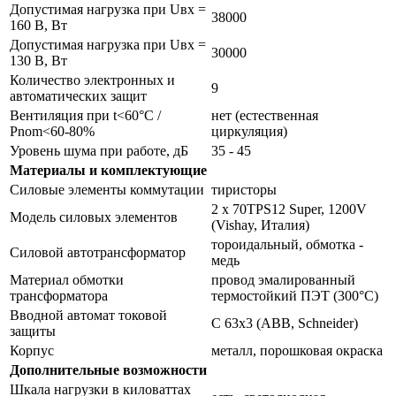
Допустимая нагрузка при Uвх =
38000
160 В, Вт
Допустимая нагрузка при Uвх =
30000
130 В, Вт
Количество электронных и
9
автоматических защит
Вентиляция при t<60°С /
нет (естественная
Pnom<60-80%
циркуляция)
Уровень шума при работе, дБ
35 - 45
Материалы и комплектующие
Силовые элементы коммутации
тиристоры
2 x 70TPS12 Super, 1200V
Модель силовых элементов
(Vishay, Италия)
тороидальный, обмотка -
Силовой автотрансформатор
медь
Материал обмотки
провод эмалированный
трансформатора
термостойкий ПЭТ (300°С)
Вводной автомат токовой
С 63х3 (ABB, Schneider)
защиты
Корпус
металл, порошковая окраска
Дополнительные возможности
Шкала нагрузки в киловаттах