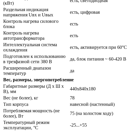
есть, светодиодная
(кВт)
Раздельная индикация
есть, цифровая
напряжения Uвх и Uвых
Контроль нагрева силового
есть
блока
Контроль нагрева
есть
автотрансформатора
Интеллектуальная система
есть, активируется при 60°С
охлаждения
Подготовлен к использованию
да, блок питания ~ 60-420 В
в трехфазной сети 380 В
Расширенный диапазон
да
температур
Вес, размеры, энергопотребление
Габаритные размеры (Д х Ш х
440х840х180
В), мм
Вес (не более), кг
78
Тип корпуса
навесной (настенный)
Потребляемая мощность (не
75 (на холостом ходу)
более), Вт
Температурный режим
-25...+55
эксплуатации, °С