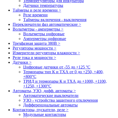
Терморегуляторы для инкубатора
Датчики температуры
Таймеры и реле времени >
Реле времени
Таймеры включения - выключения
Переключатели фаз автоматические >
Вольтметры - амперметры >
Вольтметры цифровые
Амперметры цифровые
Трехфазная защита 380В >
Регуляторы мощности >
Измерители регуляторы влажности >
Реле тока и мощности >
Датчики >
Цифровые датчики от -55 до +125 °С
Термопары тип К и ТХА от 0 до +250, +400,
+800°C
ТРИД и термопары К и ТХА до +1000, +1100,
+1250, +1300°C
Автоматы, УЗО, дифф. автоматы >
Автоматические выключатели
УЗО - устройства защитного отключения
Дифференциальные автоматы
Контакторы, пускатели, реле >
Модульные контакторы