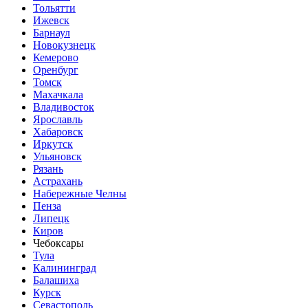
Тольятти
Ижевск
Барнаул
Новокузнецк
Кемерово
Оренбург
Томск
Махачкала
Владивосток
Ярославль
Хабаровск
Иркутск
Ульяновск
Рязань
Астрахань
Набережные Челны
Пенза
Липецк
Киров
Чебоксары
Тула
Калининград
Балашиха
Курск
Севастополь