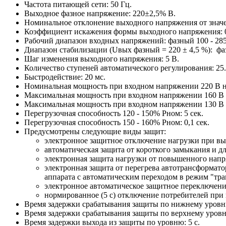
Частота питающей сети: 50 Гц.
Выходное фазное напряжение: 220±2,5% В.
Номинальное отклонение выходного напряжения от значе
Коэффициент искажения формы выходного напряжения: 
Рабочий диапазон входных напряжений: фазный 100 - 28
Диапазон стабилизации (Uвых фазный = 220 ± 4,5 %): фа
Шаг изменения выходного напряжения: 5 В.
Количество ступеней автоматического регулирования: 25.
Быстродействие: 20 мс.
Номинальная мощность при входном напряжении 220 В на
Максимальная мощность при входном напряжении 160 В на
Максимальная мощность при входном напряжении 130 В на
Перегрузочная способность 120 - 150% Pном: 5 сек.
Перегрузочная способность 150 - 160% Pном: 0,1 сек.
Предусмотрены следующие виды защит:
электронное защитное отключение нагрузки при вы
автоматическая защита от короткого замыкания и дл
электронная защита нагрузки от повышенного напря
электронная защита от перегрева автотрансформат
аппарата с автоматическим переходом в режим "тран
электронное автоматическое защитное переключение
нормированное (5 с) отключение потребителей при
Время задержки срабатывания защиты по нижнему уровню
Время задержки срабатывания защиты по верхнему уровн
Время задержки выхода из защиты по уровню: 5 с.