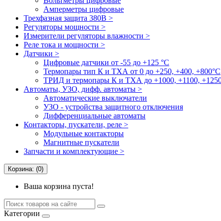
Вольтметры цифровые
Амперметры цифровые
Трехфазная защита 380В >
Регуляторы мощности >
Измерители регуляторы влажности >
Реле тока и мощности >
Датчики >
Цифровые датчики от -55 до +125 °С
Термопары тип К и ТХА от 0 до +250, +400, +800°C
ТРИД и термопары К и ТХА до +1000, +1100, +1250
Автоматы, УЗО, дифф. автоматы >
Автоматические выключатели
УЗО - устройства защитного отключения
Дифференциальные автоматы
Контакторы, пускатели, реле >
Модульные контакторы
Магнитные пускатели
Запчасти и комплектующие >
Корзина: (0)
Ваша корзина пуста!
Категории