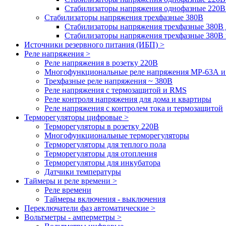
Стабилизаторы напряжения однофазные 220В
Стабилизаторы напряжения трехфазные 380В
Cтабилизаторы напряжения трехфазные 380В 
Стабилизаторы напряжения трехфазные 380
Источники резервного питания (ИБП) >
Реле напряжения >
Реле напряжения в розетку 220В
Многофункциональные реле напряжения МР-63А 
Трехфазные реле напряжения ~ 380В
Реле напряжения с термозащитой и RMS
Реле контроля напряжения для дома и квартиры
Реле напряжения с контролем тока и термозащитой
Терморегуляторы цифровые >
Терморегуляторы в розетку 220В
Многофункциональные терморегуляторы
Терморегуляторы для теплого пола
Терморегуляторы для отопления
Терморегуляторы для инкубатора
Датчики температуры
Таймеры и реле времени >
Реле времени
Таймеры включения - выключения
Переключатели фаз автоматические >
Вольтметры - амперметры >