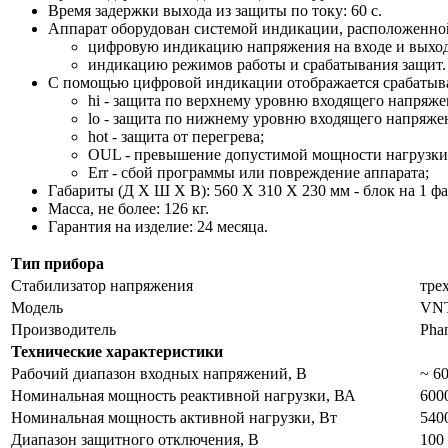
Время задержки выхода из защиты по току: 60 с.
Аппарат оборудован системой индикации, расположенной
цифровую индикацию напряжения на входе и выход
индикацию режимов работы и срабатывания защит.
С помощью цифровой индикации отображается срабатыв
hi - защита по верхнему уровню входящего напряже
lo - защита по нижнему уровню входящего напряже
hot - защита от перегрева;
OUL - превышение допустимой мощности нагрузки
Err - сбой программы или повреждение аппарата;
Габариты (Д Х Ш Х В): 560 X 310 X 230 мм - блок на 1 фаз
Масса, не более: 126 кг.
Гарантия на изделие: 24 месяца.
Тип прибора
Стабилизатор напряжения
тре
Модель
VNT
Производитель
Pha
Технические характеристики
Рабочий диапазон входных напряжений, В
~ 60
Номинальная мощность реактивной нагрузки, ВА
600
Номинальная мощность активной нагрузки, Вт
540
Диапазон защитного отключения, В
100 