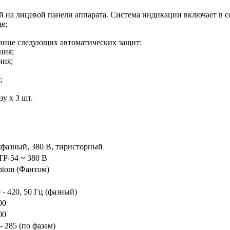
 на лицевой панели аппарата. Система индикации включает в с
е;
ание следующих автоматических защит:
ния;
ния;
;
у х 3 шт.
хфазный, 380 В, тиристорный
P-54 ~ 380 В
ntom (Фантом)
 - 420, 50 Гц (фазный)
00
00
- 285 (по фазам)