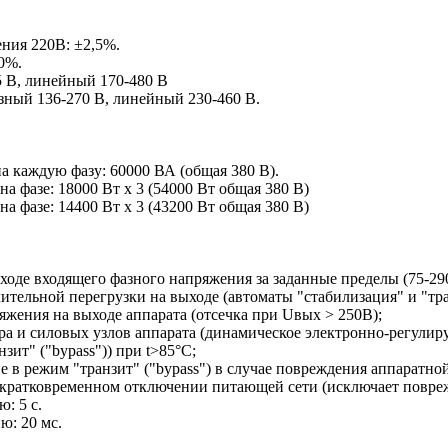
ния 220В: ±2,5%.
0%.
5 В, линейный 170-480 В
зный 136-270 В, линейный 230-460 В.
 каждую фазу: 60000 ВА (общая 380 В).
 фазе: 18000 Вт х 3 (54000 Вт общая 380 В)
 фазе: 14400 Вт х 3 (43200 Вт общая 380 В)
ходе входящего фазного напряжения за заданные пределы (75-2
ительной перегрузки на выходе (автоматы "стабилизация" и "тра
жения на выходе аппарата (отсечка при Uвых > 250В);
ора и силовых узлов аппарата (динамическое электронно-регули
зит" ("bypass")) при t>85°С;
 в режим "транзит" ("bypass") в случае повреждения аппаратно
 кратковременном отключении питающей сети (исключает повре
: 5 с.
ю: 20 мс.